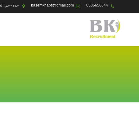
0536656644
basemkhabti@gmail.com
جدة - حي الص